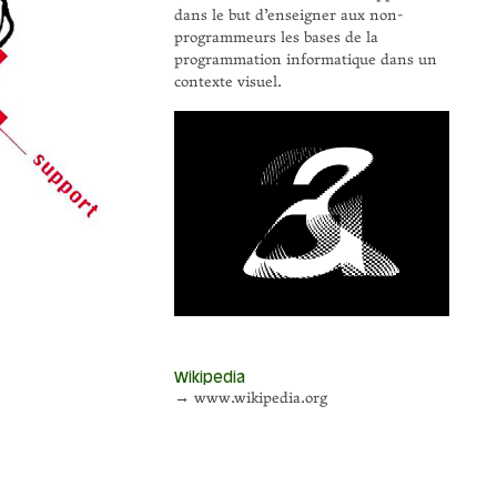
dans le but d’enseigner aux non-
programmeurs les bases de la
programmation informatique dans un
contexte visuel.
Wikipedia
→ www.wikipedia.org