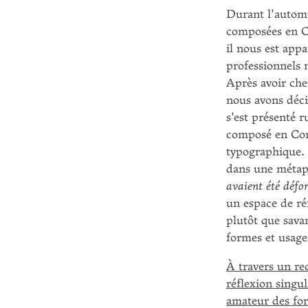
Durant l'automn
composées en Co
il nous est appa
professionnels 
Après avoir ch
nous avons déci
s'est présenté
composé en Comi
typographique. A
dans une métap
avaient été défo
un espace de ré
plutôt que savan
formes et usag
À travers un re
réflexion singu
amateur des for