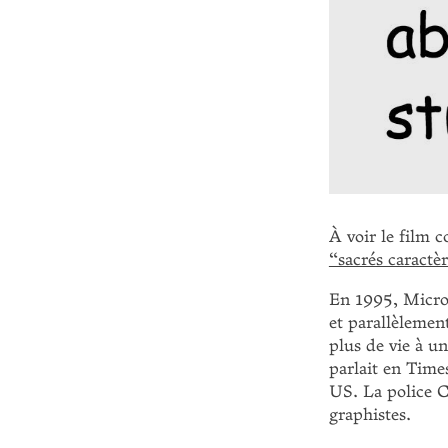
À voir le film 
“sacrés caractè
En 1995, Micros
et parallèlemen
plus de vie à u
parlait en Times
US. La police C
graphistes.