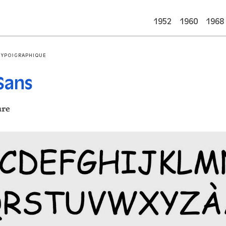
1952
1960
1968
TYPO)GRAPHIQUE
Sans
are