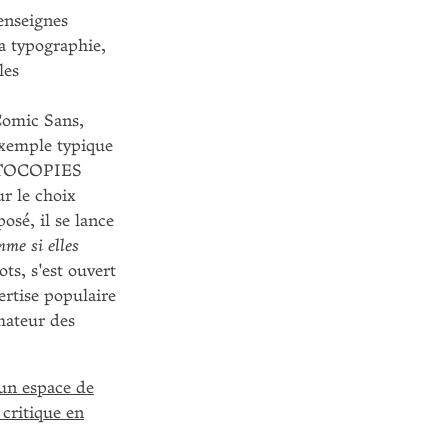
enseignes
a typographie,
les
Comic Sans,
exemple typique
HOTOCOPIES
r le choix
osé, il se lance
mme si elles
ts, s'est ouvert
ertise populaire
amateur des
 un espace de
critique en