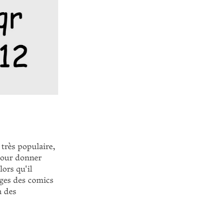
très populaire,
 pour donner
ors qu'il
ages des comics
n des