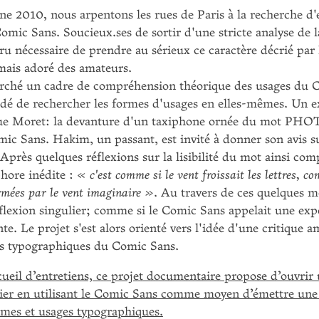
e 2010, nous arpentons les rues de Paris à la recherche d'
mic Sans. Soucieux.ses de sortir d'une stricte analyse de l
ru nécessaire de prendre au sérieux ce caractère décrié par 
mais adoré des amateurs.
erché un cadre de compréhension théorique des usages du 
dé de rechercher les formes d'usages en elles-mêmes. Un 
 rue Moret: la devanture d'un taxiphone ornée du mot P
c Sans. Hakim, un passant, est invité à donner son avis su
près quelques réflexions sur la lisibilité du mot ainsi comp
hore inédite :
« c'est comme si le vent froissait les lettres, co
rmées par le vent imaginaire »
. Au travers de ces quelques mo
flexion singulier; comme si le Comic Sans appelait une exp
te. Le projet s'est alors orienté vers l'idée d'une critique 
es typographiques du Comic Sans.
cueil d’entretiens, ce projet documentaire propose d’ouvrir
lier en utilisant le Comic Sans comme moyen d’émettre une 
mes et usages typographiques.