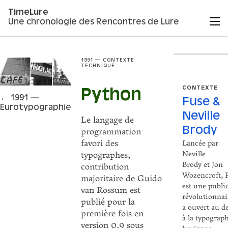
TimeLure
Une chronologie des Rencontres de Lure
1991 — CONTEXTE
TECHNIQUE
CONTEXTE
Python
← 1991 —
Fuse &
Eurotypographie
Neville
Le langage de
Brody
programmation
favori des
Lancée par
Neville
typographes,
Brody et Jon
contribution
Wozencroft,
majoritaire de Guido
est une publi
van Rossum est
révolutionnai
publié pour la
a ouvert au d
première fois en
à la typograp
version 0.9 sous