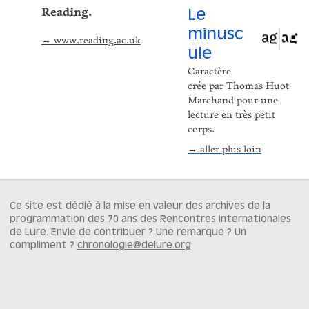
Reading.
Le
minusc
→ www.reading.ac.uk
ule
Caractère
crée par Thomas Huot-
Marchand pour une
lecture en très petit
corps.
→ aller plus loin
Ce site est dédié à la mise en valeur des archives de la
programmation des 70 ans des Rencontres internationales
de Lure. Envie de contribuer ? Une remarque ? Un
compliment ?
chronologie@delure.org
.